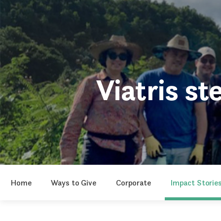
Viatris st
Home
Ways to Give
Corporate
Impact Storie