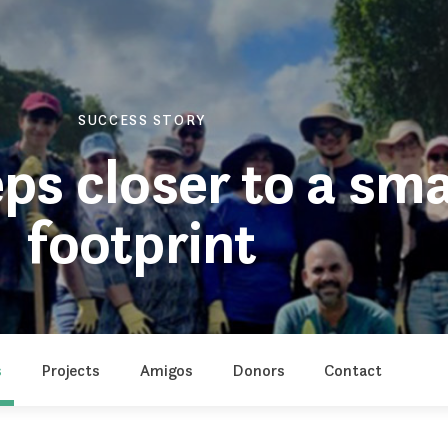
SUCCESS STORY
eps closer to a sma
footprint
s
Projects
Amigos
Donors
Contact