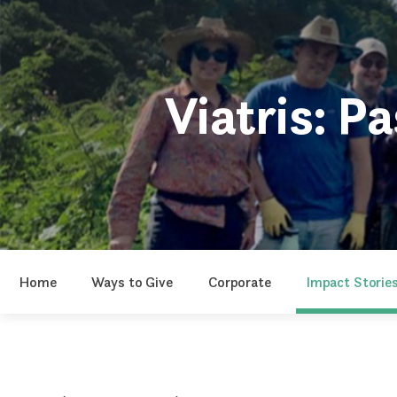
Viatris: P
Home
Ways to Give
Corporate
Impact Storie