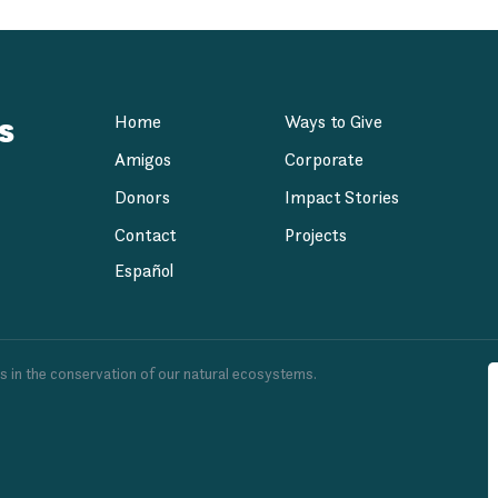
s
Home
Ways to Give
Amigos
Corporate
Donors
Impact Stories
Contact
Projects
Español
es in the conservation of our natural ecosystems.