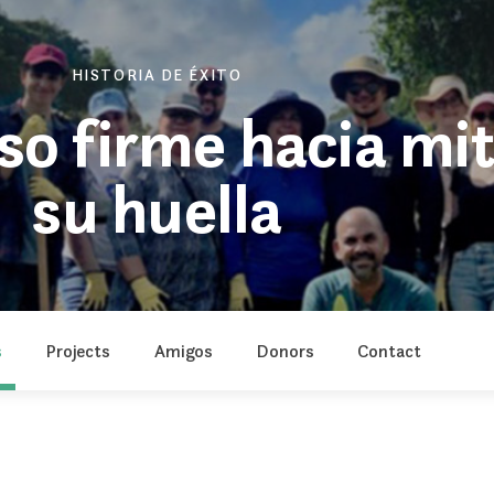
HISTORIA DE ÉXITO
aso firme hacia mit
su huella
s
Projects
Amigos
Donors
Contact