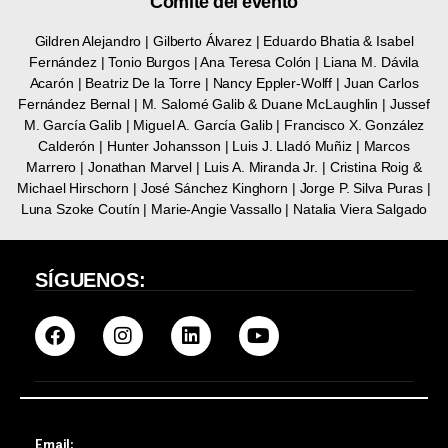
Comité del evento
Gildren Alejandro | Gilberto Álvarez | Eduardo Bhatia & Isabel
Fernández | Tonio Burgos | Ana Teresa Colón | Liana M. Dávila
Acarón | Beatriz De la Torre | Nancy Eppler-Wolff | Juan Carlos
Fernández Bernal | M. Salomé Galib & Duane McLaughlin | Jussef
M. García Galib | Miguel A. García Galib | Francisco X. González
Calderón | Hunter Johansson | Luis J. Lladó Muñiz | Marcos
Marrero | Jonathan Marvel | Luis A. Miranda Jr. | Cristina Roig &
Michael Hirschorn | José Sánchez Kinghorn | Jorge P. Silva Puras |
Luna Szoke Coutín | Marie-Angie Vassallo | Natalia Viera Salgado
SÍGUENOS:
Email: