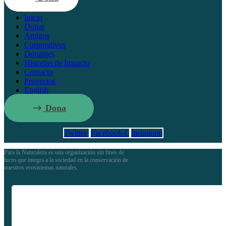
Inicio
Donar
Amigos
Corporativos
Donantes
Historias de Impacto
Contacto
Proyectos
English
Dona
Twitter
Facebook-f
Instagram
Para la Naturaleza es una organización sin fines de
lucro que integra a la sociedad en la conservación de
nuestros ecosistemas naturales.